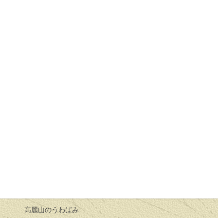
ろばた２０００年０１月１６日
十二支の始まり
兎とひきの餅争い
猫の嫁様
ろばた２０００年０２月２０日
腰折れすずめ
日向薬師の破れ太鼓
節分の話し
ろばた２０００年０３月１９日
牛の嫁入り
高麗山のうわばみ