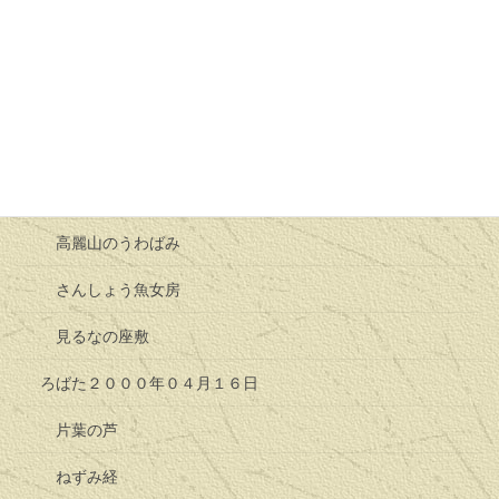
腰折れすずめ
日向薬師の破れ太鼓
節分の話し
ろばた２０００年０３月１９日
牛の嫁入り
高麗山のうわばみ
さんしょう魚女房
見るなの座敷
ろばた２０００年０４月１６日
片葉の芦
ねずみ経