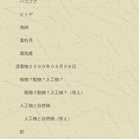
ハコフグ
ヒトデ
海綿
葉牡丹
蜃気楼
漂着物２０００年０４月０８日
植物？動物？人工物？
植物？動物？人工物？（答え）
人工物と自然物
人工物と自然物（答え）
鮫