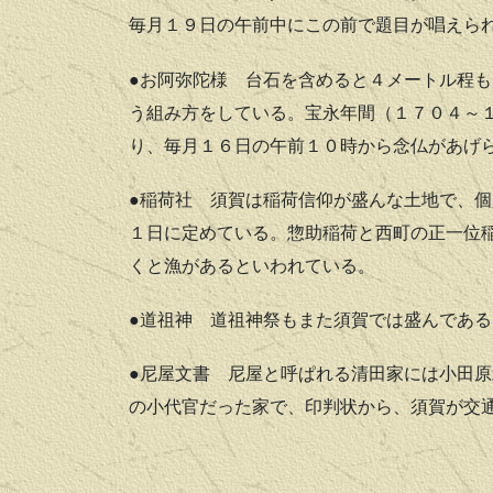
毎月１９日の午前中にこの前で題目が唱えら
●お阿弥陀様
台石を含めると４メートル程も
う組み方をしている。宝永年間（１７０４～
り、毎月１６日の午前１０時から念仏があげ
●稲荷社
須賀は稲荷信仰が盛んな土地で、個
１日に定めている。惣助稲荷と西町の正一位
くと漁があるといわれている。
●道祖神
道祖神祭もまた須賀では盛んである
●尼屋文書
尼屋と呼ぱれる清田家には小田原
の小代官だった家で、印判状から、須賀が交