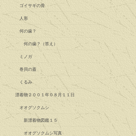
ゴイサギの骨
人形
何の歯？
何の歯？（答え）
ミノガ
巻貝の蓋
くるみ
漂着物２００１年０８月１１日
オオグソクムシ
新漂着物図鑑１５
オオグソクムシ写真