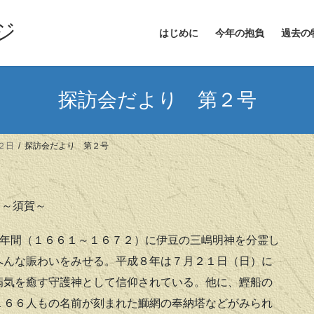
ジ
はじめに
今年の抱負
過去の
探訪会だより 第２号
２日
探訪会だより 第２号
～須賀～
年間（１６６１～１６７２）に伊豆の三嶋明神を分霊し
へんな賑わいをみせる。平成８年は７月２１日（日）に
病気を癒す守護神として信仰されている。他に、鰹船の
１６６人もの名前が刻まれた鰤網の奉納塔などがみられ