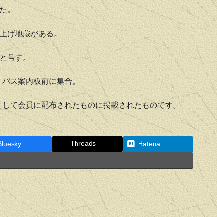
た。
上げ地蔵がある。
と号す。
 バス案内板前に集合。
として会員に配布されたものに掲載されたものです。
Threads
Bluesky
Hatena