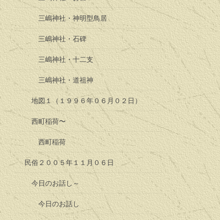
三嶋神社・神明型鳥居
三嶋神社・石碑
三嶋神社・十二支
三嶋神社・道祖神
地図１（１９９６年０６月０２日）
西町稲荷〜
西町稲荷
民俗２００５年１１月０６日
今日のお話し～
今日のお話し