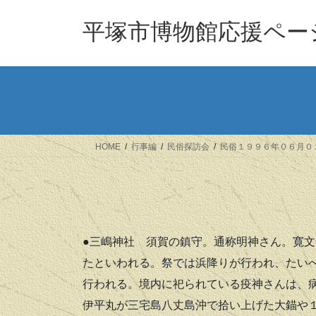
コ
ナ
ン
ビ
平塚市博物館応援ペー
テ
ゲ
ン
ー
ツ
シ
へ
ョ
ス
ン
キ
に
ッ
移
HOME
行事編
民俗探訪会
民俗１９９６年０６月０
プ
動
●三嶋神社
須賀の鎮守。通称明神さん。寛文
たといわれる。祭では浜降りが行われ、たい
行われる。境内に祀られている疫神さんは、
伊平丸が三宅島八丈島沖で拾い上げた大錨や