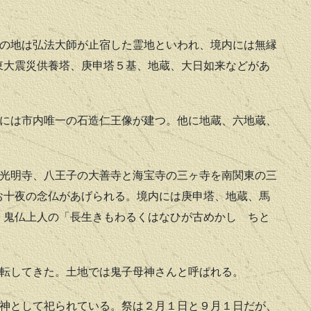
の地は弘法大師が止宿した霊地といわれ、境内には無縁
東大震災供養塔、庚申塔５基、地蔵、大日如来などがあ
には市内唯一の石造仁王像が建つ。他に地蔵、六地蔵、
光明寺、八王子の大善寺と海宝寺の三ヶ寺を南関東の三
お十夜の念仏があげられる。境内には庚申塔、地蔵、馬
、鬼仏上人の「長生きもわるくはなひが古めかし ちと
転してきた。土地では鬼子母神さんと呼ぱれる。
神として祀られている。祭は２月１日と９月１日だが、