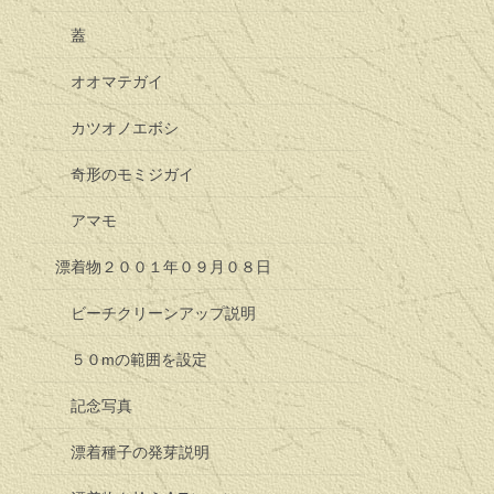
蓋
オオマテガイ
カツオノエボシ
奇形のモミジガイ
アマモ
漂着物２００１年０９月０８日
ビーチクリーンアップ説明
５０mの範囲を設定
記念写真
漂着種子の発芽説明