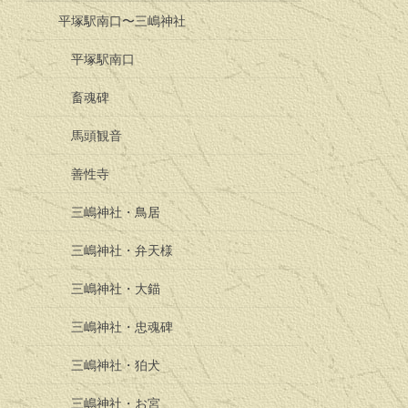
平塚駅南口〜三嶋神社
平塚駅南口
畜魂碑
馬頭観音
善性寺
三嶋神社・鳥居
三嶋神社・弁天様
三嶋神社・大錨
三嶋神社・忠魂碑
三嶋神社・狛犬
三嶋神社・お宮