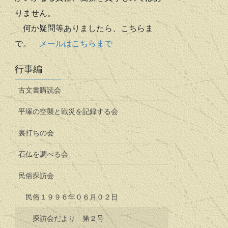
りません。
何か疑問等ありましたら、こちらま
で。
メールはこちらまで
行事編
古文書購読会
平塚の空襲と戦災を記録する会
裏打ちの会
石仏を調べる会
民俗探訪会
民俗１９９６年０６月０２日
探訪会だより 第２号