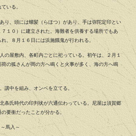
れている。
あり、頭には螺髪（らほつ）があり、手は弥陀定印とい
１７１０）に建立された。海難者を供養する場所でもあ
られ、８月１６日には浜施餓鬼が行われる。
人の屋敷内、各町内ごとに祀っている。初午は、２月１
稲荷の狐さんが岡の方へ鳴くと火事が多く、海の方へ鳴
。講中を組み、オンベを立てる。
北条氏時代の印判状が六通伝わっている。尼屋は須賀郷
通の要衝だったことが分かる。
～馬入～