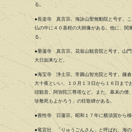
る。
●長楽寺
真言宗。海詠山聖無動院と号す。こ
仏の中に４０基程の大師像がある。他に、関
る。
●乗蓮寺
真言宗。花翁山観音院と号す。山門
大日如来など。
●海宝寺
浄土宗。常圓山智光院と号す。鎌倉
大十夜といい、１０月１３日から１６日まで
頭観音、阿弥陀三尊塔など。また、幕末の僧
珍敷死もよかろう」の狂歌碑がある。
●善性寺
日蓮宗。昭和１７年に横須賀から移
●竜宮社
「りゅうごんさん」と呼ばれ、海の