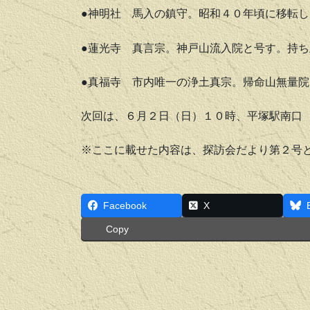
●神明社
馬入の鎮守。昭和４０年頃に移転し
●蓮光寺
真言宗。神戸山流入院と号す。持ち
●真福寺
市内唯一の浄土真宗。帰命山無量院
次回は、６月２日（日）１０時、平塚駅南口
※ここに載せた内容は、探訪会だより第２号
Facebook
X
Copy