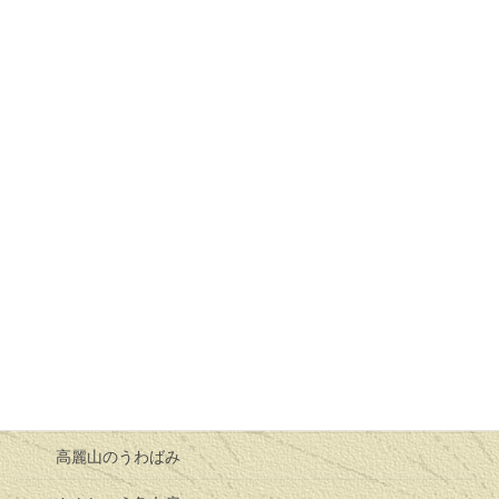
十二支の始まり
兎とひきの餅争い
猫の嫁様
ろばた２０００年０２月２０日
腰折れすずめ
日向薬師の破れ太鼓
節分の話し
ろばた２０００年０３月１９日
牛の嫁入り
高麗山のうわばみ