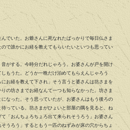
んでいた。お爺さんに死なれたばっかりで毎日仏さま
たので誰かにお経を教えてもらいたいといつも思ってい
音がする。今時分だれじゃろう。お婆さんが戸を開け
てしもうた。どうか一晩だけ泊めてもらえんじゃろう
らにお経を教えて下され」そう言うと婆さんは坊さまを
かりの坊さまでお経なんて一つも知らなかった。坊さま
とになった。そう思っていたが、お婆さんはもう後ろの
と待っている。坊さまがひょいと部屋の隅を見ると、ね
げて「おんちょろちょろ出て来られそうろう」お婆さん
れそうろう」するともう一匹のねずみが床の穴からちょ