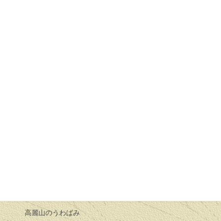
ろばた２０００年０１月１６日
十二支の始まり
兎とひきの餅争い
猫の嫁様
ろばた２０００年０２月２０日
腰折れすずめ
日向薬師の破れ太鼓
節分の話し
ろばた２０００年０３月１９日
牛の嫁入り
高麗山のうわばみ