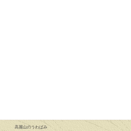
ろばた２０００年０１月１６日
十二支の始まり
兎とひきの餅争い
猫の嫁様
ろばた２０００年０２月２０日
腰折れすずめ
日向薬師の破れ太鼓
節分の話し
ろばた２０００年０３月１９日
牛の嫁入り
高麗山のうわばみ