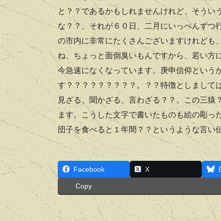
と？？であるかもしれませんけれど、そうい
な？？、それが６０日、二月にいっぺんずつ
の市内に非常にたくさんございますけれども
ね、ちょっと面倒臭いもんですから、若い方
今急速になくなっています。庚申信仰という
す？？？？？？？？？。？？特徴としまして
見ざる、聞かざる、言わざる？？。この三猿
ます。こうした文字で書いたものも絵の彫っ
団子を食べると１年間？？というような言い
Facebook
X
Copy