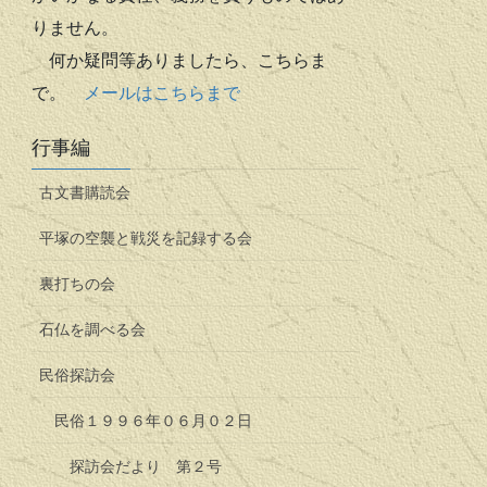
りません。
何か疑問等ありましたら、こちらま
で。
メールはこちらまで
行事編
古文書購読会
平塚の空襲と戦災を記録する会
裏打ちの会
石仏を調べる会
民俗探訪会
民俗１９９６年０６月０２日
探訪会だより 第２号