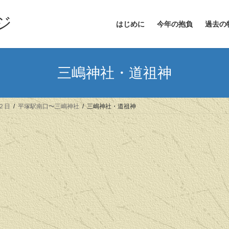
ジ
はじめに
今年の抱負
過去の
三嶋神社・道祖神
２日
平塚駅南口〜三嶋神社
三嶋神社・道祖神