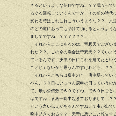
さるというような信仰ですね。？？我々って
るぐる回転していくんですが、その前の時代
変わる時はこれこれこういうような？？、六
のどの道におっても助けて頂けるというよう
ましてですね、？？？？？？。
それからここにあるのは、帝釈天でございま
れた？？。この今の場合は帝釈天？？ていよ
ているんです。庚申の日にこれを建てたとい
ことじゃないかと思うんですけれども、？？
それからこちらは庚申の？、庚申塔っていう
ぺん、６０日にいっぺん庚申の日っていうの
て、最小公倍数で６０ですね。で６０日ごと
はですね、まあ一晩中起きておりまして、？
という言い伝えがあるんですね。で虫が出て
晩中起きておる？？。天帝に悪いこと報告す