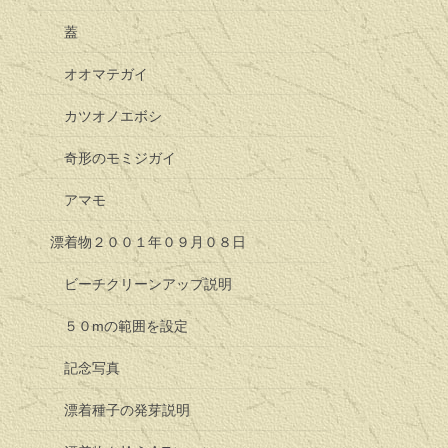
蓋
オオマテガイ
カツオノエボシ
奇形のモミジガイ
アマモ
漂着物２００１年０９月０８日
ビーチクリーンアップ説明
５０mの範囲を設定
記念写真
漂着種子の発芽説明