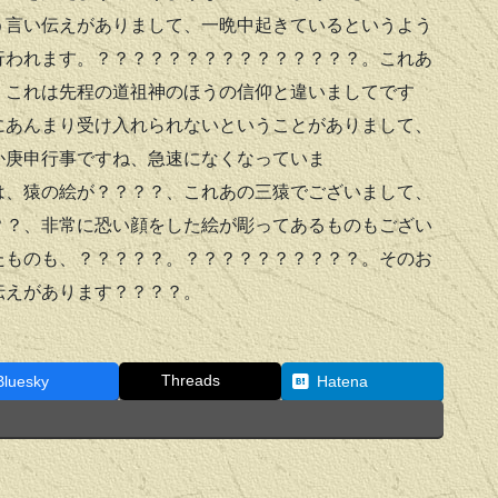
う言い伝えがありまして、一晩中起きているというよう
行われます。？？？？？？？？？？？？？？？。これあ
、これは先程の道祖神のほうの信仰と違いましてです
にあんまり受け入れられないということがありまして、
か庚申行事ですね、急速になくなっていま
は、猿の絵が？？？？、これあの三猿でございまして、
？？、非常に恐い顔をした絵が彫ってあるものもござい
たものも、？？？？？。？？？？？？？？？？。そのお
伝えがあります？？？？。
Threads
Bluesky
Hatena