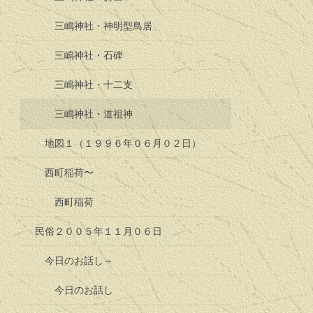
三嶋神社・神明型鳥居
三嶋神社・石碑
三嶋神社・十二支
三嶋神社・道祖神
地図１（１９９６年０６月０２日）
西町稲荷〜
西町稲荷
民俗２００５年１１月０６日
今日のお話し～
今日のお話し