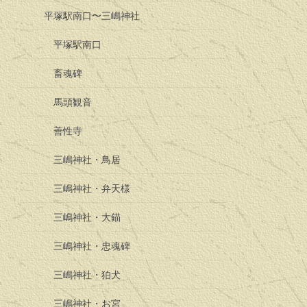
平塚駅南口〜三嶋神社
平塚駅南口
畜魂碑
馬頭観音
善性寺
三嶋神社・鳥居
三嶋神社・弁天様
三嶋神社・大錨
三嶋神社・忠魂碑
三嶋神社・狛犬
三嶋神社・お宮