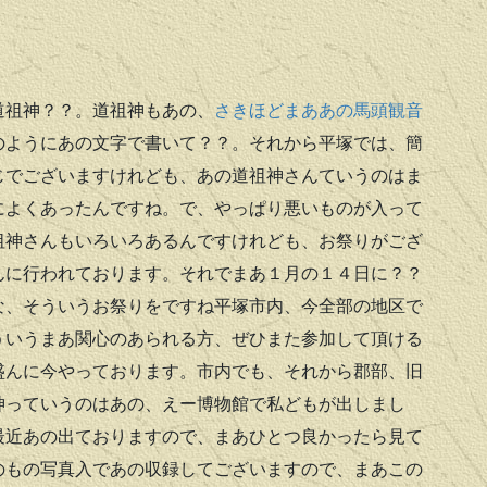
道祖神？？。道祖神もあの、
さきほどまああの馬頭観音
のようにあの文字で書いて？？。それから平塚では、簡
じでございますけれども、あの道祖神さんていうのはま
によくあったんですね。で、やっぱり悪いものが入って
祖神さんもいろいろあるんですけれども、お祭りがござ
んに行われております。それでまあ１月の１４日に？？
な、そういうお祭りをですね平塚市内、今全部の地区で
ういうまあ関心のあられる方、ぜひまた参加して頂ける
盛んに今やっております。市内でも、それから郡部、旧
神っていうのはあの、えー博物館で私どもが出しまし
最近あの出ておりますので、まあひとつ良かったら見て
のもの写真入であの収録してございますので、まあこの