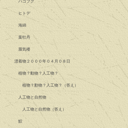
ハコフグ
ヒトデ
海綿
葉牡丹
蜃気楼
漂着物２０００年０４月０８日
植物？動物？人工物？
植物？動物？人工物？（答え）
人工物と自然物
人工物と自然物（答え）
鮫