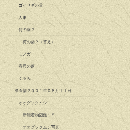
ゴイサギの骨
人形
何の歯？
何の歯？（答え）
ミノガ
巻貝の蓋
くるみ
漂着物２００１年０８月１１日
オオグソクムシ
新漂着物図鑑１５
オオグソクムシ写真