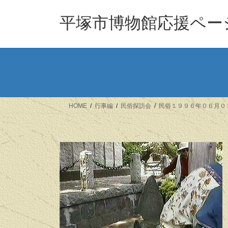
コ
ナ
ン
ビ
平塚市博物館応援ペー
テ
ゲ
ン
ー
ツ
シ
へ
ョ
ス
ン
キ
に
ッ
移
HOME
行事編
民俗探訪会
民俗１９９６年０６月０
プ
動