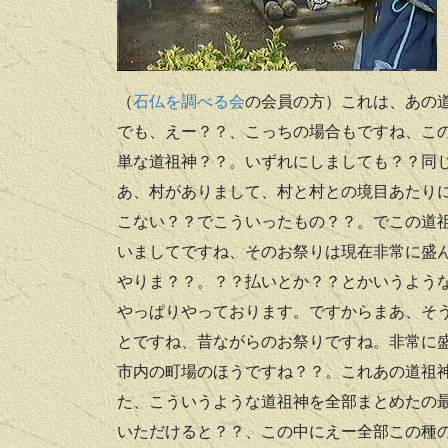
（
石仏を調べる会
の会員の方）これは、あの
でも、えー？？、こっちの場合もですね、こ
単な道祖神？？。いずれにしましても？？同
あ、村がありまして、村と村との境目あたり
こない？？でこういったもの？？。でこの道
いましてですね、そのお祭りは現在非常に盛
やりま？？。？？払いとか？？とかいうよう
やっぱりやっております。ですからまあ、そ
とですね、昔ながらのお祭りですね。非常に
市内の町場のほうですね？？。これあの道祖
た、こういうような道祖神を全部まとめたの
いただけると？？、この中にえー全部この種